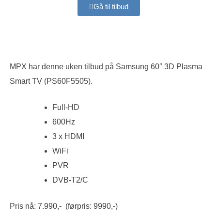
Gå til tilbud
MPX har denne uken tilbud på Samsung 60″ 3D Plasma
Smart TV (PS60F5505).
Full-HD
600Hz
3 x HDMI
WiFi
PVR
DVB-T2/C
Pris nå: 7.990,- (førpris: 9990,-)